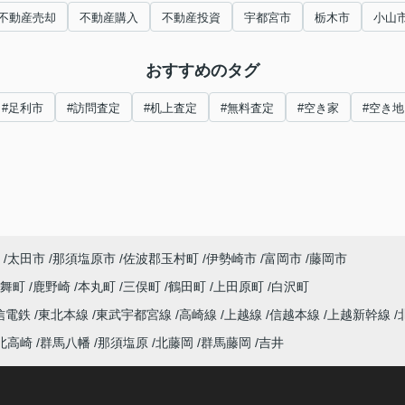
不動産売却
不動産購入
不動産投資
宇都宮市
栃木市
小山
おすすめのタグ
#足利市
#訪問査定
#机上査定
#無料査定
#空き家
#空き地
太田市
那須塩原市
佐波郡玉村町
伊勢崎市
富岡市
藤岡市
龍舞町
鹿野崎
本丸町
三俣町
鶴田町
上田原町
白沢町
信電鉄
東北本線
東武宇都宮線
高崎線
上越線
信越本線
上越新幹線
北高崎
群馬八幡
那須塩原
北藤岡
群馬藤岡
吉井