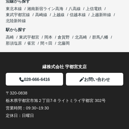
沿線から探す
東北本線
湘南新宿ライン高海
八高線
上信電鉄
東武宇都宮線
高崎線
上越線
信越本線
上越新幹線
北陸新幹線
駅から探す
高崎
東武宇都宮
岡本
倉賀野
北高崎
群馬八幡
那須塩原
雀宮
間々田
北藤岡
縁株式会社 宇都宮支店
028-666-6416
お問い合わせ
〒320-0838
栃木県宇都宮市旭２丁目7-8 ライトミライ宇都宮 302号
営業時間：
09:30~19:30
定休日：
日曜日