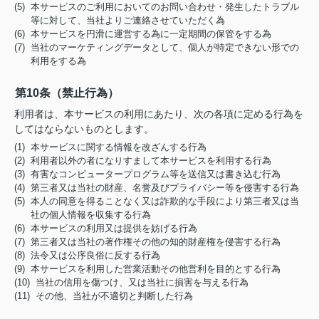
(5) 本サービスのご利用においてのお問い合わせ・発生したトラブル
等に対して、当社よりご連絡させていただく為
(6) 本サービスを円滑に運営する為に一定期間の保管をする為
(7) 当社のマーケティングデータとして、個人が特定できない形での
利用をする為
第10条（禁止行為）
利用者は、本サービスの利用にあたり、次の各項に定める行為を
してはならないものとします。
(1) 本サービスに関する情報を改ざんする行為
(2) 利用者以外の者になりすまして本サービスを利用する行為
(3) 有害なコンピュータープログラム等を送信又は書き込む行為
(4) 第三者又は当社の財産、名誉及びプライバシー等を侵害する行為
(5) 本人の同意を得ることなく又は詐欺的な手段により第三者又は当
社の個人情報を収集する行為
(6) 本サービスの利用又は提供を妨げる行為
(7) 第三者又は当社の著作権その他の知的財産権を侵害する行為
(8) 法令又は公序良俗に反する行為
(9) 本サービスを利用した営業活動その他営利を目的とする行為
(10) 当社の信用を傷つけ、又は当社に損害を与える行為
(11) その他、当社が不適切と判断した行為