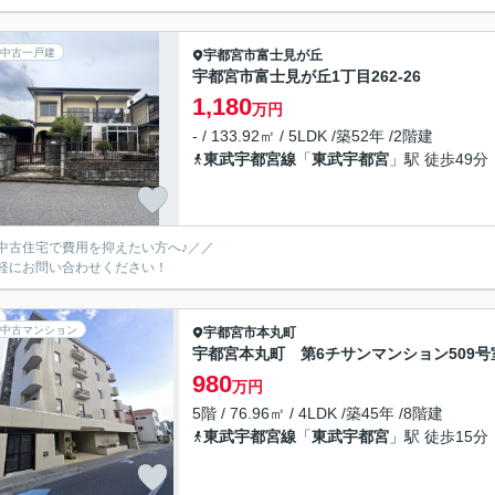
中古一戸建
宇都宮市
富士見が丘
宇都宮市富士見が丘1丁目262-26
1,180
万円
- / 133.92㎡ / 5LDK /築52年 /2階建
東武宇都宮線
「
東武宇都宮
」駅 徒歩49分
中古住宅で費用を抑えたい方へ♪／／
軽にお問い合わせください！
中古マンション
宇都宮市
本丸町
宇都宮本丸町 第6チサンマンション509号
980
万円
5階 / 76.96㎡ / 4LDK /築45年 /8階建
東武宇都宮線
「
東武宇都宮
」駅 徒歩15分