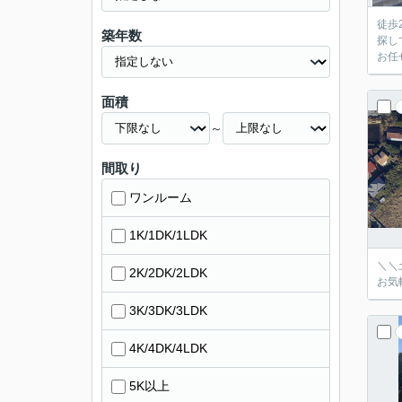
徒歩
築年数
探し
お任
面積
～
間取り
ワンルーム
1K/1DK/1LDK
＼＼
2K/2DK/2LDK
お気
3K/3DK/3LDK
4K/4DK/4LDK
5K以上