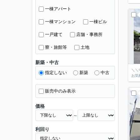
一棟アパート
一棟マンション
一棟ビル
一戸建て
店舗・事務所
寮・旅館等
土地
新築・中古
＼＼
指定しない
新築
中古
お気
販売中のみ表示
価格
～
利回り