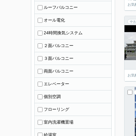
お気
ルーフバルコニー
オール電化
中古
24時間換気システム
２面バルコニー
３面バルコニー
両面バルコニー
お気
エレベーター
個別空調
フローリング
室内洗濯機置場
給湯室