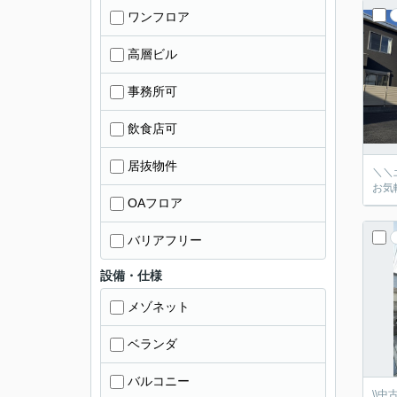
ワンフロア
高層ビル
事務所可
飲食店可
居抜物件
＼＼
お気
OAフロア
バリアフリー
設備・仕様
メゾネット
ベランダ
バルコニー
\\