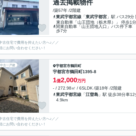
過去掲載物件
/築57年 /2階建
東武宇都宮線
「
東武宇都宮
」駅 バス29分
東自動車「山王団地（栃木県）」 停歩1
関東自動車「山王団地入口」バス停下車
歩7分
中古住宅で費用を抑えたい方へ♪／／
軽にお問い合わせください！
中古一戸建
宇都宮市
鶴田町
宇都宮市鶴田町1395-8
1
2,000
億
万円
- / 272.98㎡ / 6SLDK /築18年 /2階建
東武宇都宮線
「
江曽島
」駅 徒歩38分車12
4.9km
中古住宅で費用を抑えたい方へ♪／／
軽にお問い合わせください！