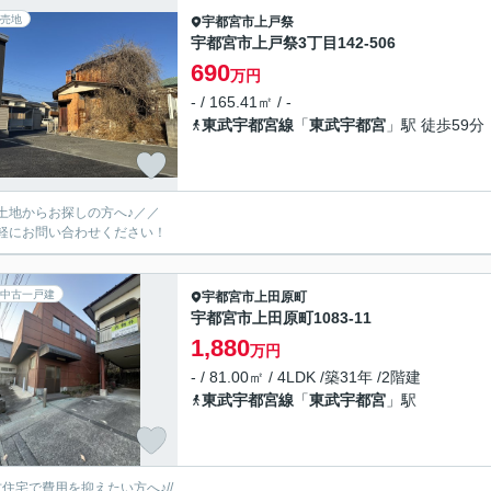
売地
宇都宮市
上戸祭
宇都宮市上戸祭3丁目142-506
690
万円
- / 165.41㎡ / -
東武宇都宮線
「
東武宇都宮
」駅 徒歩59分
土地からお探しの方へ♪／／
軽にお問い合わせください！
中古一戸建
宇都宮市
上田原町
宇都宮市上田原町1083-11
1,880
万円
- / 81.00㎡ / 4LDK /築31年 /2階建
東武宇都宮線
「
東武宇都宮
」駅
中古住宅で費用を抑えたい方へ♪//