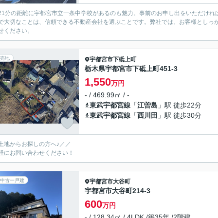
21分の距離に宇都宮市立一条中学校があるのも魅力。事前のお申し出をいただけれ
で大切なことは、信頼できる不動産会社を選ぶことです。弊社では、お客様としっ
せください。
売地
宇都宮市
下砥上町
栃木県宇都宮市下砥上町451-3
1,550
万円
- / 469.99㎡ / -
東武宇都宮線
「
江曽島
」駅 徒歩22分
東武宇都宮線
「
西川田
」駅 徒歩30分
土地からお探しの方へ♪／／
軽にお問い合わせください！
中古一戸建
宇都宮市
大谷町
宇都宮市大谷町214-3
600
万円
- / 128.34㎡ / 4LDK /築35年 /2階建