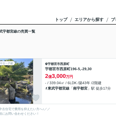
トップ
エリアから探す
ブ
武宇都宮線の売買一覧
中古一戸建
宇都宮市
西原町
宇都宮市西原町196-5,-29,30
2
3,000
億
万円
- / 339.04㎡ / 6LDK /築43年 /2階建
東武宇都宮線
「
南宇都宮
」駅 徒歩17分
中古住宅で費用を抑えたい方へ♪／／
軽にお問い合わせください！