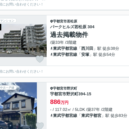
軽にお問い合わせください！
マンション
宇都宮市
若松原
パークヒルズ若松原 304
過去掲載物件
/築33年 /3階建
東武宇都宮線
「
西川田
」駅 徒歩38分
東武宇都宮線
「
安塚
」駅 徒歩54分
軽にお問い合わせください！
中古一戸建
宇都宮市
野沢町
宇都宮市野沢町394-15
886
万円
- / 117.02㎡ / 5LDK /築37年 /2階建
東武宇都宮線
「
東武宇都宮
」駅 徒歩83分