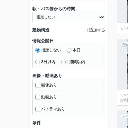
駅・バス停からの時間
＼＼
建物構造
追加する
情報公開日
売地
指定しない
本日
3日以内
1週間以内
画像・動画あり
画像あり
＼＼
動画あり
お気
パノラマあり
店付
条件