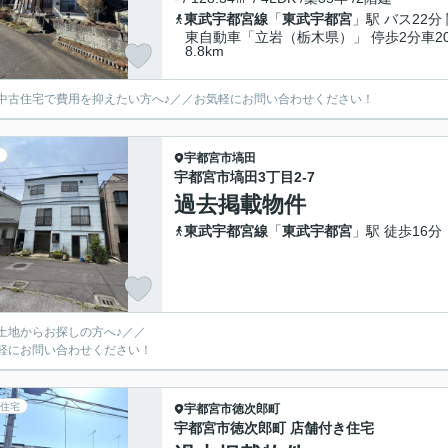
東武宇都宮線
「
東武宇都宮
」駅 バス22分
東自動車「立岩（栃木県）」 停歩2分車2
8.8km
中古住宅で費用を抑えたい方へ♪／／お気軽にお問い合わせください！
宇都宮市
塙田
宇都宮市塙田3丁目2-7
過去掲載物件
東武宇都宮線
「
東武宇都宮
」駅 徒歩16分
土地からお探しの方へ♪／／
軽にお問い合わせください！
住宅
宇都宮市
徳次郎町
宇都宮市徳次郎町 店舗付き住宅