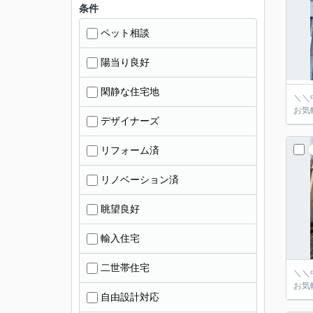
条件
ペット相談
陽当り良好
閑静な住宅地
＼＼
お気
デザイナーズ
リフォーム済
リノベーション済
眺望良好
輸入住宅
二世帯住宅
＼＼
お気
自由設計対応