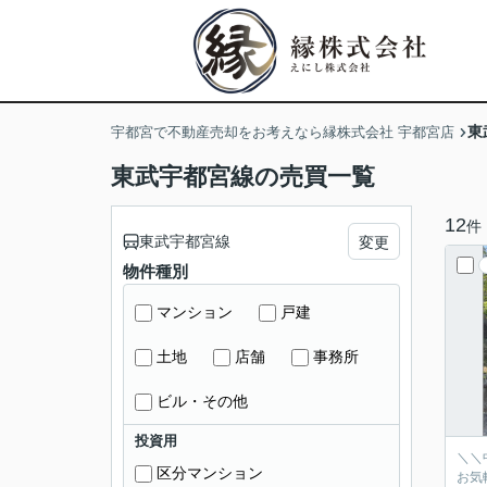
東
宇都宮で不動産売却をお考えなら縁株式会社 宇都宮店
東武宇都宮線の売買一覧
12
件
東武宇都宮線
変更
物件種別
マンション
戸建
土地
店舗
事務所
ビル・その他
投資用
＼＼
区分マンション
お気