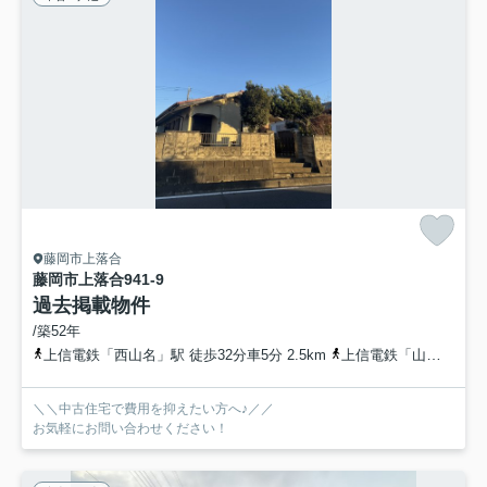
藤岡市上落合
藤岡市上落合941-9
過去掲載物件
/築52年
上信電鉄「西山名」駅 徒歩32分車5分 2.5km
上信電鉄「山名」駅 徒歩28分車5分 2.4km
＼＼中古住宅で費用を抑えたい方へ♪／／
お気軽にお問い合わせください！