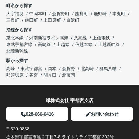
町名から探す
大字福良
中岡本町
倉賀野町
龍舞町
鹿野崎
本丸町
三俣町
鶴田町
上田原町
白沢町
沿線から探す
東北本線
湘南新宿ライン高海
八高線
上信電鉄
東武宇都宮線
高崎線
上越線
信越本線
上越新幹線
北陸新幹線
駅から探す
高崎
東武宇都宮
岡本
倉賀野
北高崎
群馬八幡
那須塩原
雀宮
間々田
北藤岡
縁株式会社 宇都宮支店
028-666-6416
お問い合わせ
〒320-0838
栃木県宇都宮市旭２丁目7-8 ライトミライ宇都宮 302号