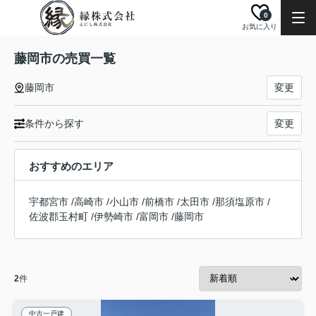
0
お気に入り
藤岡市の売買一覧
藤岡市
変更
条件から探す
変更
おすすめのエリア
宇都宮市
/
高崎市
/
小山市
/
前橋市
/
太田市
/
那須塩原市
/
佐波郡玉村町
/
伊勢崎市
/
富岡市
/
藤岡市
2
件
中古一戸建