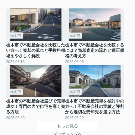
栃木市
栃木市
栃木市で不動産会社を比較した
栃木市で不動産会社を比較する
い方へ！売却の流れと手数料相
には？売却査定の流れと適正価
場をやさしく解説
格の考え方
2026.06.16
2026.06.08
栃木市
栃木市
栃木市の不動産会社選びで売却
栃木市で不動産売却を検討中の
成功！専門の力で自宅を高く売
方へ！不動産会社の実績と評判
る方法
から適切な売却先を選ぶ方法
2026.05.30
2026.05.29
もっと見る
ブログトップへ