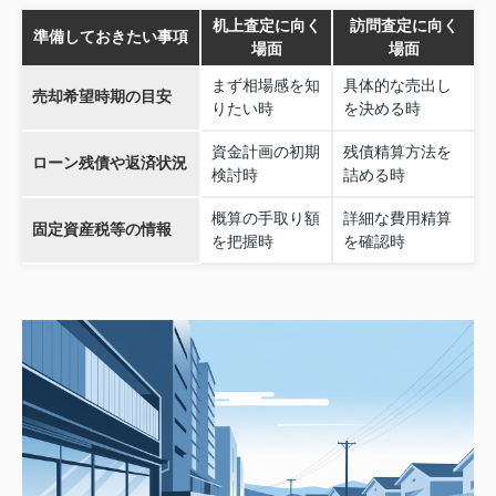
机上査定に向く
訪問査定に向く
準備しておきたい事項
場面
場面
まず相場感を知
具体的な売出し
売却希望時期の目安
りたい時
を決める時
資金計画の初期
残債精算方法を
ローン残債や返済状況
検討時
詰める時
概算の手取り額
詳細な費用精算
固定資産税等の情報
を把握時
を確認時