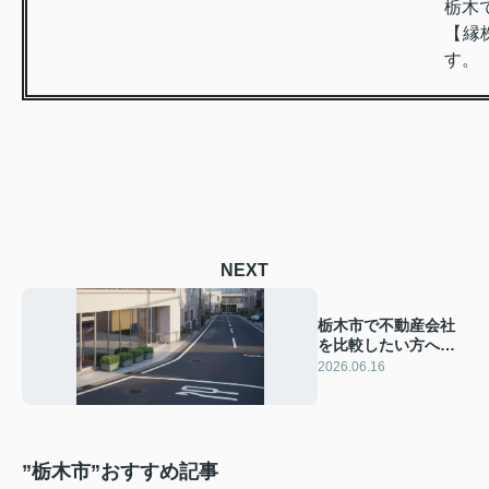
栃木
【縁
す。
NEXT
栃木市で不動産会社
を比較したい方へ！
売却の流れと手数料
2026.06.16
相場をやさしく解説
”栃木市”おすすめ記事