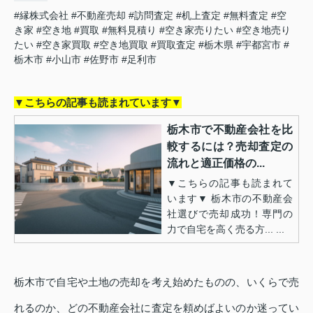
#縁株式会社
#不動産売却
#訪問査定
#机上査定
#無料査定
#空
き家
#空き地
#買取
#無料見積り
#空き家売りたい
#空き地売り
たい
#空き家買取
#空き地買取
#買取査定
#栃木県
#宇都宮市
#
栃木市
#小山市
#佐野市
#足利市
▼こちらの記事も読まれています▼
栃木市で不動産会社を比
較するには？売却査定の
流れと適正価格の...
▼こちらの記事も読まれて
います▼ 栃木市の不動産会
社選びで売却成功！専門の
力で自宅を高く売る方... ...
栃木市で自宅や土地の売却を考え始めたものの、いくらで売
れるのか、どの不動産会社に査定を頼めばよいのか迷ってい