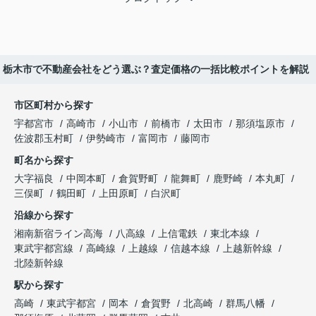
栃木市で不動産会社をどう選ぶ？査定価格の一括比較ポイントを解説
市区町村から探す
宇都宮市
高崎市
小山市
前橋市
太田市
那須塩原市
佐波郡玉村町
伊勢崎市
富岡市
藤岡市
町名から探す
大字福良
中岡本町
倉賀野町
龍舞町
鹿野崎
本丸町
三俣町
鶴田町
上田原町
白沢町
沿線から探す
湘南新宿ライン高海
八高線
上信電鉄
東北本線
東武宇都宮線
高崎線
上越線
信越本線
上越新幹線
北陸新幹線
駅から探す
高崎
東武宇都宮
岡本
倉賀野
北高崎
群馬八幡