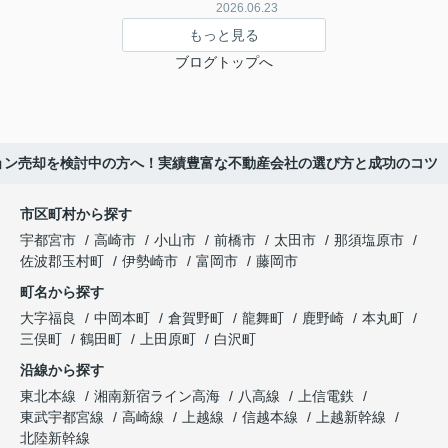
2026.06.23
もっと見る
ブログトップへ
ョン売却を検討中の方へ！実績豊富な不動産会社の選び方と成功のコツ
市区町村から探す
宇都宮市
高崎市
小山市
前橋市
太田市
那須塩原市
佐波郡玉村町
伊勢崎市
富岡市
藤岡市
町名から探す
大字福良
中岡本町
倉賀野町
龍舞町
鹿野崎
本丸町
三俣町
鶴田町
上田原町
白沢町
沿線から探す
東北本線
湘南新宿ライン高海
八高線
上信電鉄
東武宇都宮線
高崎線
上越線
信越本線
上越新幹線
北陸新幹線