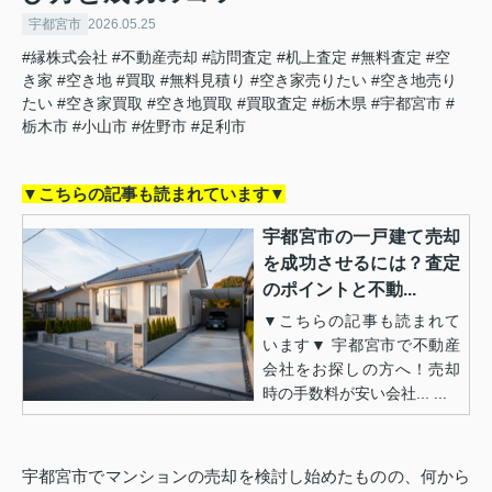
宇都宮市
2026.05.25
#縁株式会社
#不動産売却
#訪問査定
#机上査定
#無料査定
#空
き家
#空き地
#買取
#無料見積り
#空き家売りたい
#空き地売り
たい
#空き家買取
#空き地買取
#買取査定
#栃木県
#宇都宮市
#
栃木市
#小山市
#佐野市
#足利市
▼こちらの記事も読まれています▼
宇都宮市の一戸建て売却
を成功させるには？査定
のポイントと不動...
▼こちらの記事も読まれて
います▼ 宇都宮市で不動産
会社をお探しの方へ！売却
時の手数料が安い会社... ...
宇都宮市でマンションの売却を検討し始めたものの、何から