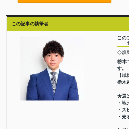
この記事の執筆者
この
土屋
◇群
栃木
す。
【縁
栃木
★選
・地
・ス
・売