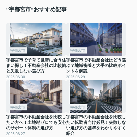
”宇都宮市”おすすめ記事
宇都宮市
宇都宮市
宇都宮市で子育て世帯に合う住
宇都宮市で不動産会社はどう選
まい探し！不動産会社の比較軸
ぶ？地域密着と大手の比較ポイ
と失敗しない選び方
ントを解説
2026.06.30
2026.06.29
宇都宮市
宇都宮市
宇都宮市の不動産会社を比較し
宇都宮市の不動産会社を比較し
たい方へ！土地勘ゼロでも安心
たい転勤者向け必見！失敗しな
のサポート体制の選び方
い選び方の基準をわかりやすく
紹介
2026.06.27