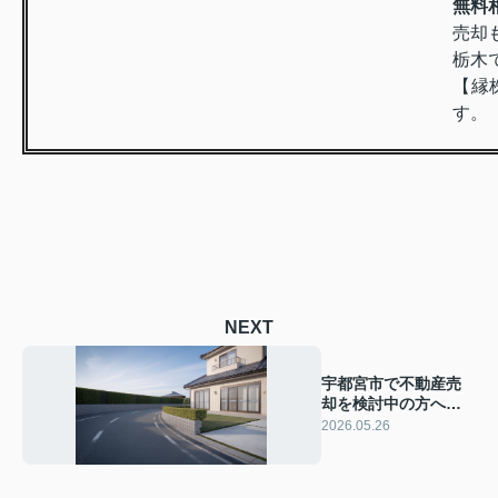
無料
売却
栃木
【縁
す。
NEXT
宇都宮市で不動産売
却を検討中の方へ！
不動産会社の比較ポ
2026.05.26
イントと選び方を解
説