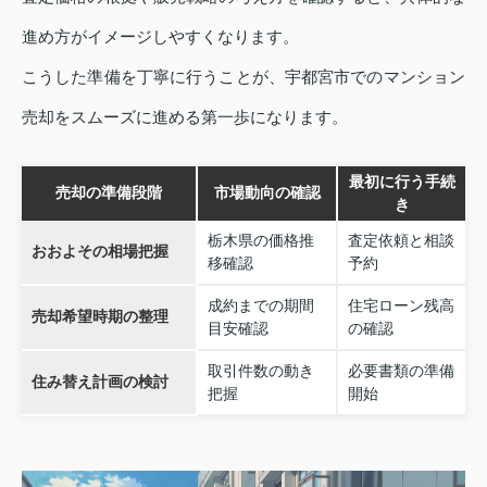
進め方がイメージしやすくなります。
こうした準備を丁寧に行うことが、宇都宮市でのマンション
売却をスムーズに進める第一歩になります。
最初に行う手続
売却の準備段階
市場動向の確認
き
栃木県の価格推
査定依頼と相談
おおよその相場把握
移確認
予約
成約までの期間
住宅ローン残高
売却希望時期の整理
目安確認
の確認
取引件数の動き
必要書類の準備
住み替え計画の検討
把握
開始