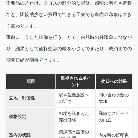
不要品の片付け、クロスの部分的な補修、照明の明るさ調整
など、比較的少ない費用でできる工夫でも室内の印象は大き
く変わります。
事前にこうした準備を行うことで、内見時の好印象につなが
り、結果として価格交渉の幅を小さくできたり、成約までの
期間短縮が期待できます。
重視されるポイ
項目
売却への効果
ント
駅や生活施設へ
問い合わせ数の
立地・利便性
の近さ
増加
相場を踏まえた
高値とスピード
価格設定
売出価格
の両立
清潔感と設備の
室内の状態
内見時の好印象