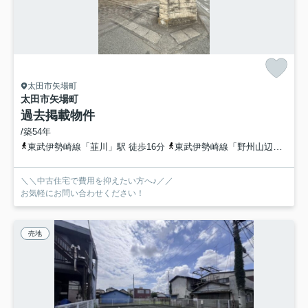
太田市矢場町
太田市矢場町
過去掲載物件
/築54年
東武伊勢崎線「韮川」駅 徒歩16分
東武伊勢崎線「野州山辺」駅 徒歩37分
＼＼中古住宅で費用を抑えたい方へ♪／／
お気軽にお問い合わせください！
売地