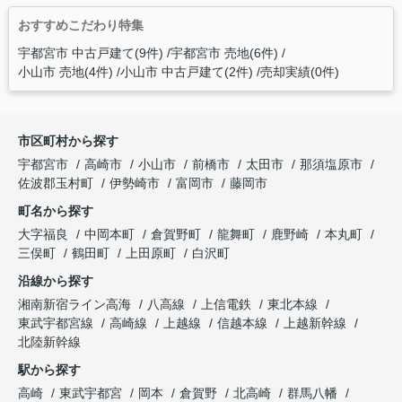
おすすめこだわり特集
宇都宮市 中古戸建て(9件)
宇都宮市 売地(6件)
小山市 売地(4件)
小山市 中古戸建て(2件)
売却実績(0件)
市区町村から探す
宇都宮市
高崎市
小山市
前橋市
太田市
那須塩原市
佐波郡玉村町
伊勢崎市
富岡市
藤岡市
町名から探す
大字福良
中岡本町
倉賀野町
龍舞町
鹿野崎
本丸町
三俣町
鶴田町
上田原町
白沢町
沿線から探す
湘南新宿ライン高海
八高線
上信電鉄
東北本線
東武宇都宮線
高崎線
上越線
信越本線
上越新幹線
北陸新幹線
駅から探す
高崎
東武宇都宮
岡本
倉賀野
北高崎
群馬八幡