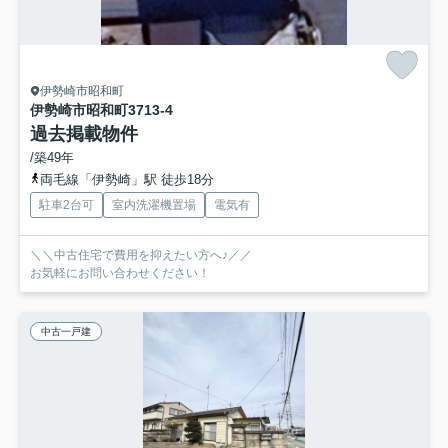
伊勢崎市昭和町
伊勢崎市昭和町3713-4
過去掲載物件
/築49年
両毛線「伊勢崎」駅 徒歩18分
駐車2台可
室内洗濯機置場
電気有
＼＼中古住宅で費用を抑えたい方へ♪／／
お気軽にお問い合わせください！
中古一戸建