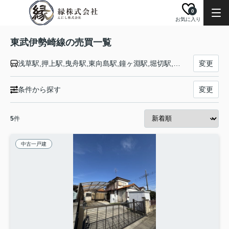
0
お気に入り
東武伊勢崎線の売買一覧
浅草駅,押上駅,曳舟駅,東向島駅,鐘ヶ淵駅,堀切駅,牛田駅,北千住駅,小菅駅,五反野駅,梅島駅,西新井駅,大師前駅,竹ノ塚駅,谷塚駅,草加駅,獨協大学前駅,新田駅,蒲生駅,新越谷駅,越谷駅,北越谷駅,大袋駅,せんげん台駅,武里駅,一ノ割駅,春日部駅,北春日部駅,姫宮駅,東武動物公園駅,和戸駅,久喜駅,鷲宮駅,花崎駅,加須駅,南羽生駅,羽生駅,川俣駅,茂林寺前駅,館林駅,多々良駅,県駅,福居駅,東武和泉駅,足利市駅,野州山辺駅,韮川駅,太田駅,細谷駅,木崎駅,世良田駅,境町駅,剛志駅,新伊勢崎駅,伊勢崎駅
変更
条件から探す
変更
5
件
中古一戸建