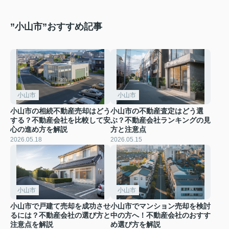
”小山市”おすすめ記事
小山市
小山市
小山市の相続不動産売却はどう
小山市の不動産査定はどう選
する？不動産会社を比較して安
ぶ？不動産会社ランキングの見
心の進め方を解説
方と注意点
2026.05.18
2026.05.15
小山市
小山市
小山市で戸建て売却を成功させ
小山市でマンション売却を検討
るには？不動産会社の選び方と
中の方へ！不動産会社のおすす
注意点を解説
め選び方を解説