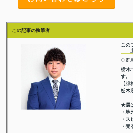
この記事の執筆者
この
土屋
◇群
栃木
す。
【縁
栃木
★選
・地
・ス
・売