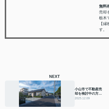
無料
売却
栃木
【縁
す。
NEXT
小山市で不動産売
却を検討中の方必
見！流れや重要ポ
2025.12.09
イントを解説