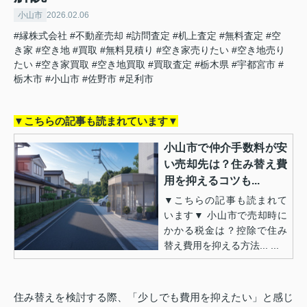
小山市
2026.02.06
#縁株式会社
#不動産売却
#訪問査定
#机上査定
#無料査定
#空
き家
#空き地
#買取
#無料見積り
#空き家売りたい
#空き地売り
たい
#空き家買取
#空き地買取
#買取査定
#栃木県
#宇都宮市
#
栃木市
#小山市
#佐野市
#足利市
▼こちらの記事も読まれています▼
小山市で仲介手数料が安
い売却先は？住み替え費
用を抑えるコツも...
▼こちらの記事も読まれて
います▼ 小山市で売却時に
かかる税金は？控除で住み
替え費用を抑える方法... ...
住み替えを検討する際、「少しでも費用を抑えたい」と感じ