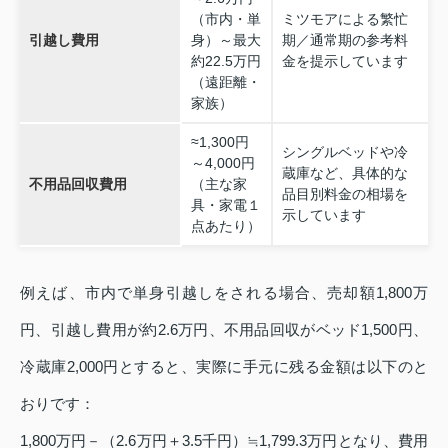
（市内・単
ミツモアによる繁忙
引越し費用
身）～最大
期／通常期の参考料
約22.5万円
金を提示しています
（遠距離・
家族）
≈1,300円
シングルベッドや冷
～4,000円
蔵庫など、具体的な
不用品回収費用
（主な家
品目別料金の相場を
具・家電１
示しています
点あたり）
例えば、市内で単身引越しをされる場合、売却額1,800万
円、引越し費用が約2.6万円、不用品回収がベッド1,500円、
冷蔵庫2,000円とすると、実際に手元に残る金額は以下のと
おりです：
1,800万円－（2.6万円＋3.5千円）≒1,799.3万円となり、費用