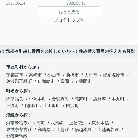
2026.05.14
2026.05.13
もっと見る
ブログトップへ
市で売却や引越し費用を比較したい方へ！住み替え費用の抑え方も解説
市区町村から探す
宇都宮市
高崎市
小山市
前橋市
太田市
那須塩原市
佐波郡玉村町
伊勢崎市
富岡市
藤岡市
町名から探す
大字福良
中岡本町
倉賀野町
龍舞町
鹿野崎
本丸町
三俣町
鶴田町
上田原町
白沢町
沿線から探す
湘南新宿ライン高海
八高線
上信電鉄
東北本線
東武宇都宮線
高崎線
上越線
信越本線
上越新幹線
北陸新幹線