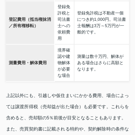
登録免
許税と
登録免許税は不動産一個
登記費用（抵当権抹消
司法書
につき約1,000円。司法書
／所有権移転）
士への
士報酬は3万～5万円が一
依頼費
般的です。
用
境界確
認や建
測量は数十万円、解体が
測量費用・解体費用
物解体
ある場合はさらに高額と
が必要
なります。
な場合
上記以外にも、引越しや仮住まいにかかる費用、場合によっ
ては譲渡所得税（売却益が出た場合）も必要です。これらを
含めると、売却額の5％前後が目安となることもあります。
また、売買契約書に記載される特約や、契約解除時の条件な