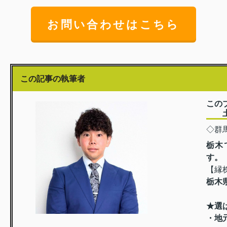
お問い合わせはこちら
この記事の執筆者
この
土屋
◇群
栃木
す。
【縁
栃木
★選
・地