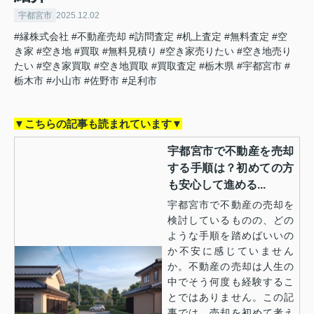
宇都宮市
2025.12.02
#縁株式会社
#不動産売却
#訪問査定
#机上査定
#無料査定
#空
き家
#空き地
#買取
#無料見積り
#空き家売りたい
#空き地売り
たい
#空き家買取
#空き地買取
#買取査定
#栃木県
#宇都宮市
#
栃木市
#小山市
#佐野市
#足利市
▼こちらの記事も読まれています▼
宇都宮市で不動産を売却
する手順は？初めての方
も安心して進める...
宇都宮市で不動産の売却を
検討しているものの、どの
ような手順を踏めばいいの
か不安に感じていません
か。不動産の売却は人生の
中でそう何度も経験するこ
とではありません。この記
事では、売却を初めて考え