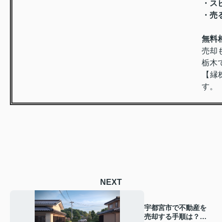
・ス
・売
無料
売却
栃木
【縁
す。
NEXT
宇都宮市で不動産を
売却する手順は？初