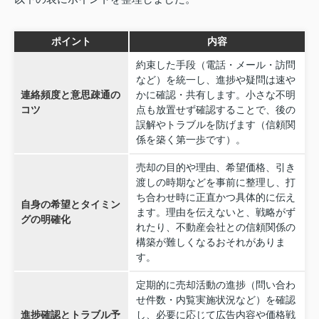
ポイント
内容
約束した手段（電話・メール・訪問
など）を統一し、進捗や疑問は速や
連絡頻度と意思疎通の
かに確認・共有します。小さな不明
コツ
点も放置せず確認することで、後の
誤解やトラブルを防げます（信頼関
係を築く第一歩です）。
売却の目的や理由、希望価格、引き
渡しの時期などを事前に整理し、打
ち合わせ時に正直かつ具体的に伝え
自身の希望とタイミン
ます。理由を伝えないと、戦略がず
グの明確化
れたり、不動産会社との信頼関係の
構築が難しくなるおそれがありま
す。
定期的に売却活動の進捗（問い合わ
せ件数・内覧実施状況など）を確認
進捗確認とトラブル予
し、必要に応じて広告内容や価格戦