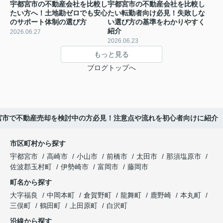
宇都宮市の不動産会社を比較し
宇都宮市の不動産会社を比較し
たい方へ！土地勘ゼロでも安心
たい転勤者向け必見！失敗しな
のサポート体制の選び方
い選び方の基準をわかりやすく
紹介
2026.06.27
2026.06.23
もっと見る
ブログトップへ
宮市で不動産売却を検討中の方必見！注意点や流れを初心者向けに紹介
市区町村から探す
宇都宮市
高崎市
小山市
前橋市
太田市
那須塩原市
佐波郡玉村町
伊勢崎市
富岡市
藤岡市
町名から探す
大字福良
中岡本町
倉賀野町
龍舞町
鹿野崎
本丸町
三俣町
鶴田町
上田原町
白沢町
沿線から探す