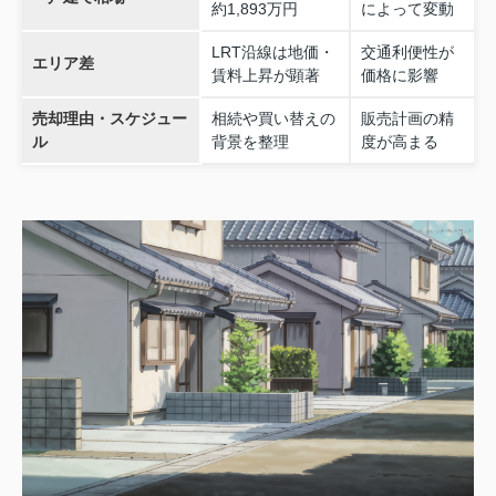
約1,893万円
によって変動
LRT沿線は地価・
交通利便性が
エリア差
賃料上昇が顕著
価格に影響
売却理由・スケジュー
相続や買い替えの
販売計画の精
ル
背景を整理
度が高まる