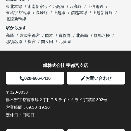
東北本線
湘南新宿ライン高海
八高線
上信電鉄
東武宇都宮線
高崎線
上越線
信越本線
上越新幹線
北陸新幹線
駅から探す
高崎
東武宇都宮
岡本
倉賀野
北高崎
群馬八幡
那須塩原
雀宮
間々田
北藤岡
縁株式会社 宇都宮支店
028-666-6416
お問い合わせ
〒320-0838
栃木県宇都宮市旭２丁目7-8 ライトミライ宇都宮 302号
営業時間：
09:30~19:30
定休日：
日曜日