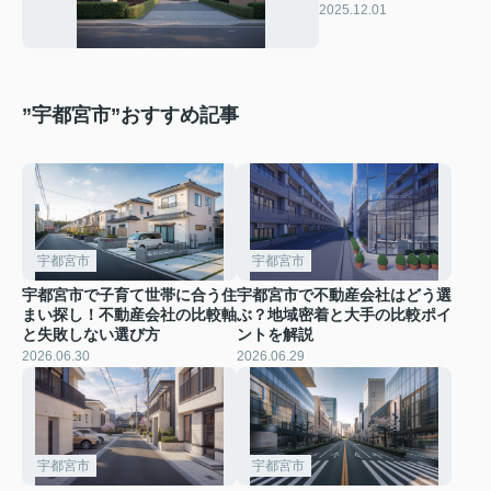
めての方も安心して
2025.12.01
進めるコツをご紹介
”宇都宮市”おすすめ記事
宇都宮市
宇都宮市
宇都宮市で子育て世帯に合う住
宇都宮市で不動産会社はどう選
まい探し！不動産会社の比較軸
ぶ？地域密着と大手の比較ポイ
と失敗しない選び方
ントを解説
2026.06.30
2026.06.29
宇都宮市
宇都宮市