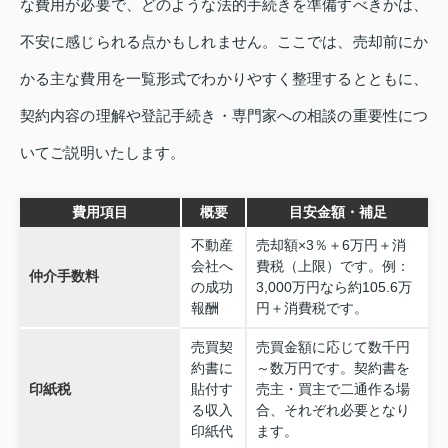
な費用が必要で、どのような法的手続きを準備すべきかは、
不安に感じられる点かもしれません。ここでは、売却前にか
かる主な費用を一覧形式でわかりやすく整理するとともに、
契約内容の理解や登記手続き・専門家への相談の重要性につ
いてご説明いたします。
費用項目
概要
目安金額・補足
不動産
売却額×3％＋6万円＋消
会社へ
費税（上限）です。例：
仲介手数料
の成功
3,000万円なら約105.6万
報酬
円＋消費税です。
売買契
売買金額に応じて数千円
約書に
～数万円です。契約書を
印紙税
貼付す
売主・買主で二通作る場
る収入
合、それぞれ必要となり
印紙代
ます。