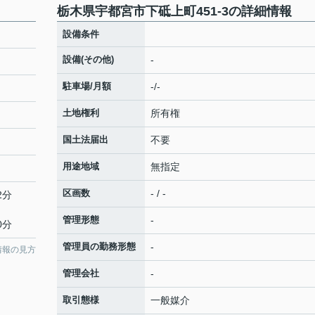
栃木県宇都宮市下砥上町451-3の詳細情報
設備条件
設備(その他)
-
駐車場/月額
-/-
土地権利
所有権
国土法届出
不要
用途地域
無指定
区画数
- / -
2分
管理形態
-
0分
管理員の勤務形態
-
情報の見方
管理会社
-
取引態様
一般媒介