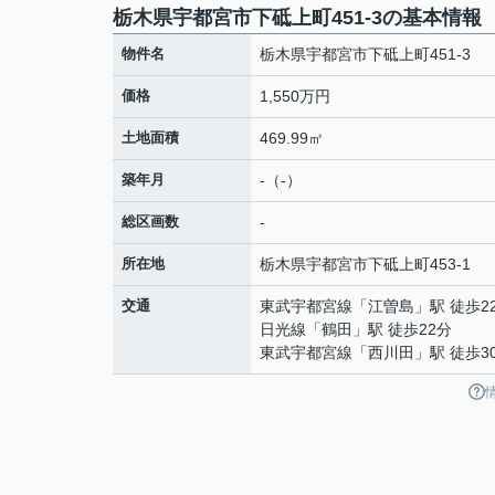
栃木県宇都宮市下砥上町451-3の基本情報
物件名
栃木県宇都宮市下砥上町451-3
価格
1,550万円
土地面積
469.99㎡
築年月
-（-）
総区画数
-
所在地
栃木県
宇都宮市
下砥上町
453-1
交通
東武宇都宮線
「
江曽島
」駅 徒歩2
日光線
「
鶴田
」駅 徒歩22分
東武宇都宮線
「
西川田
」駅 徒歩3