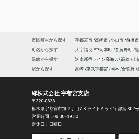
市区町村から探す
宇都宮市
高崎市
小山市
前橋市
町名から探す
大字福良
中岡本町
倉賀野町
沿線から探す
湘南新宿ライン高海
八高線
上
駅から探す
高崎
東武宇都宮
岡本
倉賀野
縁株式会社 宇都宮支店
〒320-0838
栃木県宇都宮市旭２丁目7-8 ライトミライ宇都宮 302
営業時間：
09:30~19:30
定休日：
日曜日