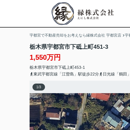
宇都宮で不動産売却をお考えなら縁株式会社 宇都宮店
宇
栃木県宇都宮市下砥上町451-3
1,550万円
栃木県
宇都宮市
下砥上町
453-1
東武宇都宮線「江曽島」駅徒歩22分
日光線「鶴田」
1
/
3