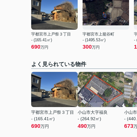
宇都宮市上戸祭３丁目
宇都宮市上籠谷町
- (165.41㎡)
- (1495.53㎡)
-
690
300
1
万円
万円
よく見られている物件
宇都宮市上戸祭３丁目
小山市大字福良
小山市
- (165.41㎡)
- (264.92㎡)
- (440
690
490
673
万円
万円