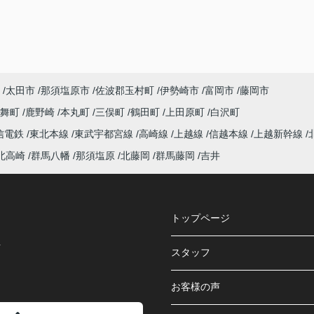
太田市
那須塩原市
佐波郡玉村町
伊勢崎市
富岡市
藤岡市
龍舞町
鹿野崎
本丸町
三俣町
鶴田町
上田原町
白沢町
信電鉄
東北本線
東武宇都宮線
高崎線
上越線
信越本線
上越新幹線
北高崎
群馬八幡
那須塩原
北藤岡
群馬藤岡
吉井
トップページ
号
スタッフ
お客様の声