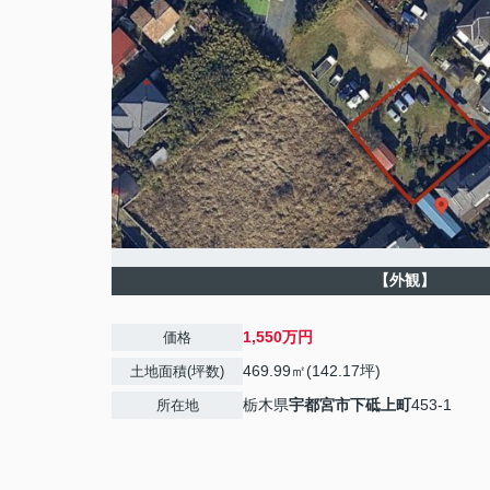
【外観】
1,550万円
価格
469.99㎡(142.17坪)
土地面積(坪数)
栃木県
宇都宮市
下砥上町
453-1
所在地