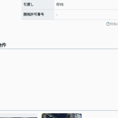
引渡し
即時
開発許可番号
-
情報
物件