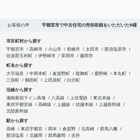
お客様の声
宇都宮市で中古住宅の売却依頼をいただいたN様
市区町村から探す
宇都宮市
高崎市
小山市
前橋市
太田市
那須塩原市
佐波郡玉村町
伊勢崎市
富岡市
藤岡市
町名から探す
大字福良
中岡本町
倉賀野町
龍舞町
鹿野崎
本丸町
三俣町
鶴田町
上田原町
白沢町
沿線から探す
湘南新宿ライン高海
八高線
上信電鉄
東北本線
東武宇都宮線
高崎線
上越線
信越本線
上越新幹線
北陸新幹線
駅から探す
高崎
東武宇都宮
岡本
倉賀野
北高崎
群馬八幡
那須塩原
北藤岡
群馬藤岡
吉井