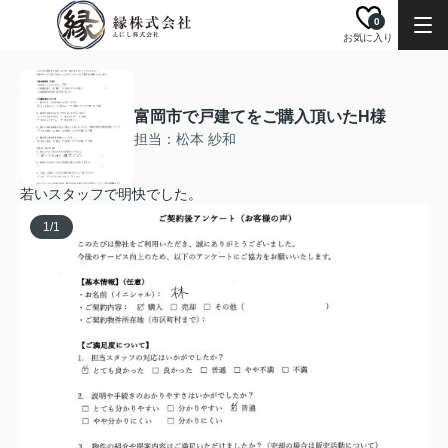
0
お気に入り
富岡市で戸建てをご購入頂いたH様
担当：松本 紗和
若いスタッフで明快でした。
1
/
1