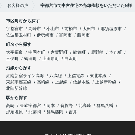
お客様の声
宇都宮市で中古住宅の売却依頼をいただいたN様
市区町村から探す
宇都宮市
高崎市
小山市
前橋市
太田市
那須塩原市
佐波郡玉村町
伊勢崎市
富岡市
藤岡市
町名から探す
大字福良
中岡本町
倉賀野町
龍舞町
鹿野崎
本丸町
三俣町
鶴田町
上田原町
白沢町
沿線から探す
湘南新宿ライン高海
八高線
上信電鉄
東北本線
東武宇都宮線
高崎線
上越線
信越本線
上越新幹線
北陸新幹線
駅から探す
高崎
東武宇都宮
岡本
倉賀野
北高崎
群馬八幡
那須塩原
北藤岡
群馬藤岡
吉井