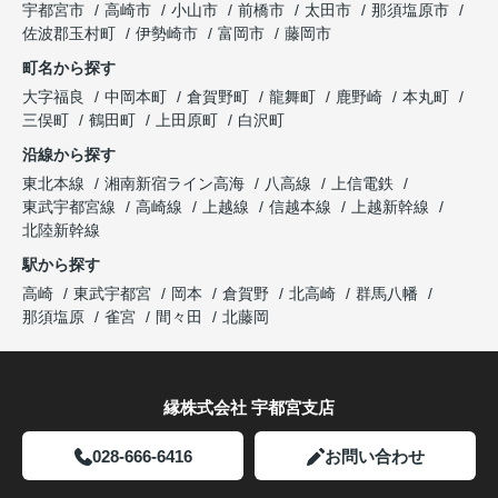
宇都宮市
高崎市
小山市
前橋市
太田市
那須塩原市
佐波郡玉村町
伊勢崎市
富岡市
藤岡市
町名から探す
大字福良
中岡本町
倉賀野町
龍舞町
鹿野崎
本丸町
三俣町
鶴田町
上田原町
白沢町
沿線から探す
東北本線
湘南新宿ライン高海
八高線
上信電鉄
東武宇都宮線
高崎線
上越線
信越本線
上越新幹線
北陸新幹線
駅から探す
高崎
東武宇都宮
岡本
倉賀野
北高崎
群馬八幡
那須塩原
雀宮
間々田
北藤岡
縁株式会社 宇都宮支店
028-666-6416
お問い合わせ