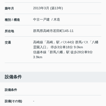
2013年3月 (築13年)
築年月
中古一戸建 / 木造
種別 / 構造
群馬県
高崎市
若田町
145-11
所在地
高崎線
「
高崎
」駅 バス44分 群馬バス「八幡
交通
霊園入口」 停歩3分車18分 9.0km
信越本線
「
群馬八幡
」駅 徒歩28分車9分
3.9km
設備条件
設備条件
-
設備(その他)