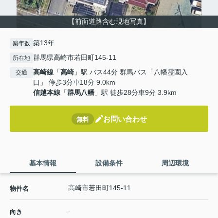
【前面道路含む現地写真】
築13年
築年数
群馬県高崎市若田町145-11
所在地
高崎線
「
高崎
」駅 バス44分 群馬バス「八幡霊園入
交通
口」 停歩3分車18分 9.0km
信越本線
「
群馬八幡
」駅 徒歩28分車9分 3.9km
お問い合わせ
無料
基本情報
設備条件
周辺環境
高崎市若田町145-11
物件名
-
向き