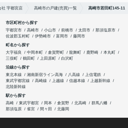
社 宇都宮店
高崎市の戸建(売買)一覧
高崎市若田町145-11
市区町村から探す
宇都宮市
高崎市
小山市
前橋市
太田市
那須塩原市
佐波郡玉村町
伊勢崎市
富岡市
藤岡市
町名から探す
大字福良
中岡本町
倉賀野町
龍舞町
鹿野崎
本丸町
三俣町
鶴田町
上田原町
白沢町
沿線から探す
東北本線
湘南新宿ライン高海
八高線
上信電鉄
東武宇都宮線
高崎線
上越線
信越本線
上越新幹線
北陸新幹線
駅から探す
高崎
東武宇都宮
岡本
倉賀野
北高崎
群馬八幡
那須塩原
雀宮
間々田
北藤岡