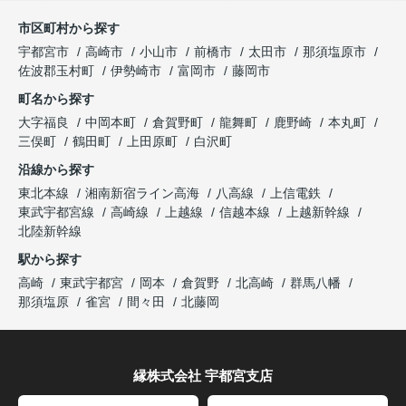
市区町村から探す
宇都宮市
高崎市
小山市
前橋市
太田市
那須塩原市
佐波郡玉村町
伊勢崎市
富岡市
藤岡市
町名から探す
大字福良
中岡本町
倉賀野町
龍舞町
鹿野崎
本丸町
三俣町
鶴田町
上田原町
白沢町
沿線から探す
東北本線
湘南新宿ライン高海
八高線
上信電鉄
東武宇都宮線
高崎線
上越線
信越本線
上越新幹線
北陸新幹線
駅から探す
高崎
東武宇都宮
岡本
倉賀野
北高崎
群馬八幡
那須塩原
雀宮
間々田
北藤岡
縁株式会社 宇都宮支店