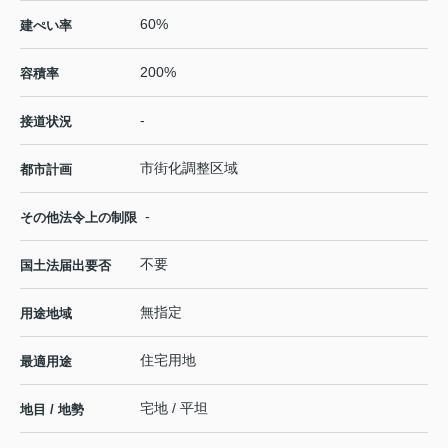
60%
建ぺい率
200%
容積率
-
接道状況
市街化調整区域
都市計画
-
その他法令上の制限
不要
国土法届出要否
無指定
用途地域
住宅用地
最適用途
宅地 / 平坦
地目 / 地勢