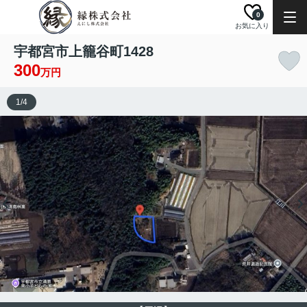
0
お気に入り
宇都宮市上籠谷町1428
300
万円
1
/
4