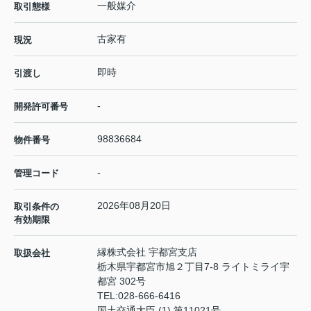
一般媒介
取引態様
古家有
現況
即時
引渡し
-
開発許可番号
98836684
物件番号
-
管理コード
2026年08月20日
取引条件の
有効期限
縁株式会社 宇都宮支店
取扱会社
栃木県宇都宮市旭２丁目7-8 ライトミライ宇
都宮 302号
TEL:
028-666-6416
国土交通大臣 (1) 第11021号