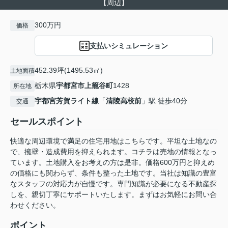
【周辺】
300万円
価格
支払いシミュレーション
452.39坪(1495.53㎡)
土地面積
栃木県
宇都宮市
上籠谷町
1428
所在地
宇都宮芳賀ライト線
「
清陵高校前
」駅 徒歩40分
交通
セールスポイント
快適な周辺環境で満足の住宅用地はこちらです。平坦な土地なの
で、擁壁・造成費用を抑えられます。コチラは売地の情報となっ
ています。土地購入をお考えの方は是非。価格600万円と抑えめ
の価格にも関わらず、条件も整った土地です。当社は知識の豊富
なスタッフの対応力が自慢です。専門知識が必要になる不動産探
しを、親切丁寧にサポートいたします。まずはお気軽にお問い合
わせください。
ポイント