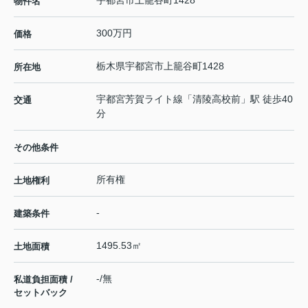
宇都宮市上籠谷町1428
物件名
300万円
価格
栃木県
宇都宮市
上籠谷町
1428
所在地
宇都宮芳賀ライト線
「
清陵高校前
」駅 徒歩40
交通
分
その他条件
所有権
土地権利
-
建築条件
1495.53㎡
土地面積
-/無
私道負担面積 /
セットバック