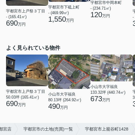
宇都宮市中岡本町
宇都宮市下砥上町
- (234.71㎡)
宇都宮市上戸祭３丁目
- (469.99㎡)
120
万円
- (165.41㎡)
-
1,550
万円
690
万円
よく見られている物件
小山市大字福良
宇都宮市上戸祭３丁目
133.32坪 (440.74㎡)
小山市大字福良
673
50.03坪 (165.41㎡)
3
80.13坪 (264.92㎡)
万円
690
490
万円
万円
都宮店
宇都宮市の土地(売買)一覧
宇都宮市上籠谷町1428