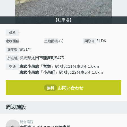
【駐車場】
-
価格
-
-(-)
5LDK
建物面積
土地面積
間取り
築31年
築年数
群馬県
太田市
龍舞町
5475
所在地
東武小泉線
「
竜舞
」駅 徒歩11分車3分 1.0km
交通
東武小泉線
「
小泉町
」駅 徒歩22分車5分 1.8km
お問い合わせ
無料
周辺施設
総合病院