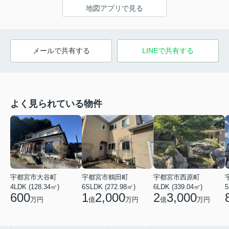
地図アプリで見る
メールで共有する
LINEで共有する
よく見られている物件
宇都宮市大谷町
宇都宮市鶴田町
宇都宮市西原町
4LDK (128.34㎡)
6SLDK (272.98㎡)
6LDK (339.04㎡)
5
600
1
2,000
2
3,000
万円
億
万円
億
万円