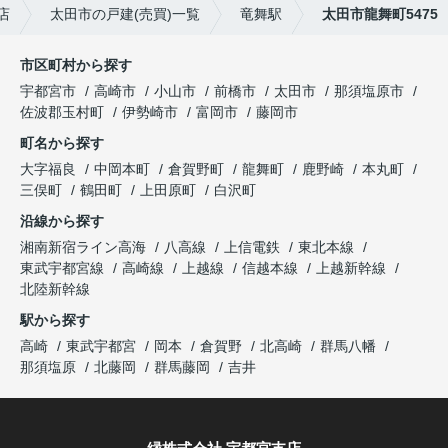
店
太田市の戸建(売買)一覧
竜舞駅
太田市龍舞町5475
市区町村から探す
宇都宮市
高崎市
小山市
前橋市
太田市
那須塩原市
佐波郡玉村町
伊勢崎市
富岡市
藤岡市
町名から探す
大字福良
中岡本町
倉賀野町
龍舞町
鹿野崎
本丸町
三俣町
鶴田町
上田原町
白沢町
沿線から探す
湘南新宿ライン高海
八高線
上信電鉄
東北本線
東武宇都宮線
高崎線
上越線
信越本線
上越新幹線
北陸新幹線
駅から探す
高崎
東武宇都宮
岡本
倉賀野
北高崎
群馬八幡
那須塩原
北藤岡
群馬藤岡
吉井